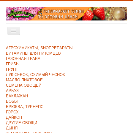
Включить/
выключить
навигацию
Главная
АГРОХИМИКАТЫ, БИОПРЕПАРАТЫ
ВИТАМИНЫ ДЛЯ ПИТОМЦЕВ
Каталог
ГАЗОННАЯ ТРАВА
ГРИБЫ
Оплата и Доставка
ГРУНТ
ЛУК-СЕВОК, ОЗИМЫЙ ЧЕСНОК
Контакты
МАСЛО ПИХТОВОЕ
СЕМЕНА ОВОЩЕЙ
О компании
АРБУЗ
БАКЛАЖАН
Прайс/Поступления
БОБЫ
Скидки
БРЮКВА, ТУРНЕПС
ГОРОХ
ДАЙКОН
ДРУГИЕ ОВОЩИ
ДЫНЯ