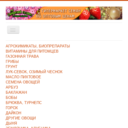
Включить/
выключить
навигацию
Главная
АГРОХИМИКАТЫ, БИОПРЕПАРАТЫ
ВИТАМИНЫ ДЛЯ ПИТОМЦЕВ
Каталог
ГАЗОННАЯ ТРАВА
ГРИБЫ
Оплата и Доставка
ГРУНТ
ЛУК-СЕВОК, ОЗИМЫЙ ЧЕСНОК
Контакты
МАСЛО ПИХТОВОЕ
СЕМЕНА ОВОЩЕЙ
О компании
АРБУЗ
БАКЛАЖАН
Прайс/Поступления
БОБЫ
Скидки
БРЮКВА, ТУРНЕПС
ГОРОХ
ДАЙКОН
ДРУГИЕ ОВОЩИ
ДЫНЯ