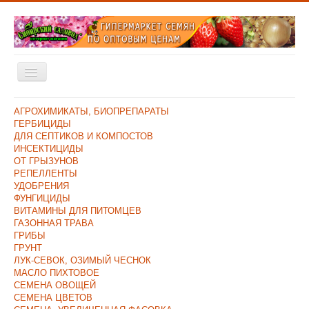
Включить/
выключить
навигацию
Главная
АГРОХИМИКАТЫ, БИОПРЕПАРАТЫ
ГЕРБИЦИДЫ
Каталог
ДЛЯ СЕПТИКОВ И КОМПОСТОВ
ИНСЕКТИЦИДЫ
Оплата и Доставка
ОТ ГРЫЗУНОВ
РЕПЕЛЛЕНТЫ
Контакты
УДОБРЕНИЯ
ФУНГИЦИДЫ
О компании
ВИТАМИНЫ ДЛЯ ПИТОМЦЕВ
ГАЗОННАЯ ТРАВА
Прайс/Поступления
ГРИБЫ
Скидки
ГРУНТ
ЛУК-СЕВОК, ОЗИМЫЙ ЧЕСНОК
МАСЛО ПИХТОВОЕ
СЕМЕНА ОВОЩЕЙ
СЕМЕНА ЦВЕТОВ