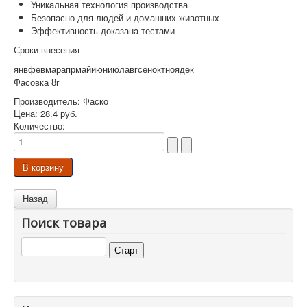
Уникальная технология производства
Безопасно для людей и домашних животных
Эффективность доказана тестами
Сроки внесения
янв
фев
мар
апр
май
июн
июл
авг
сен
окт
ноя
дек
Фасовка 8г
Производитель:
Фаско
Цена:
28.4 руб.
Количество:
Поиск товара