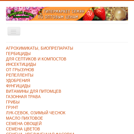
Включить/
выключить
навигацию
Главная
АГРОХИМИКАТЫ, БИОПРЕПАРАТЫ
ГЕРБИЦИДЫ
Каталог
ДЛЯ СЕПТИКОВ И КОМПОСТОВ
ИНСЕКТИЦИДЫ
Оплата и Доставка
ОТ ГРЫЗУНОВ
РЕПЕЛЛЕНТЫ
Контакты
УДОБРЕНИЯ
ФУНГИЦИДЫ
О компании
ВИТАМИНЫ ДЛЯ ПИТОМЦЕВ
ГАЗОННАЯ ТРАВА
Прайс/Поступления
ГРИБЫ
Скидки
ГРУНТ
ЛУК-СЕВОК, ОЗИМЫЙ ЧЕСНОК
МАСЛО ПИХТОВОЕ
СЕМЕНА ОВОЩЕЙ
СЕМЕНА ЦВЕТОВ