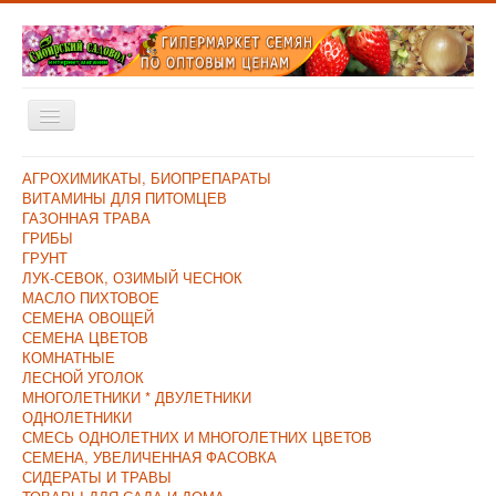
Включить/
выключить
навигацию
Главная
АГРОХИМИКАТЫ, БИОПРЕПАРАТЫ
ВИТАМИНЫ ДЛЯ ПИТОМЦЕВ
Каталог
ГАЗОННАЯ ТРАВА
ГРИБЫ
Оплата и Доставка
ГРУНТ
ЛУК-СЕВОК, ОЗИМЫЙ ЧЕСНОК
Контакты
МАСЛО ПИХТОВОЕ
СЕМЕНА ОВОЩЕЙ
О компании
СЕМЕНА ЦВЕТОВ
КОМНАТНЫЕ
Прайс/Поступления
ЛЕСНОЙ УГОЛОК
Скидки
МНОГОЛЕТНИКИ * ДВУЛЕТНИКИ
ОДНОЛЕТНИКИ
СМЕСЬ ОДНОЛЕТНИХ И МНОГОЛЕТНИХ ЦВЕТОВ
СЕМЕНА, УВЕЛИЧЕННАЯ ФАСОВКА
СИДЕРАТЫ И ТРАВЫ