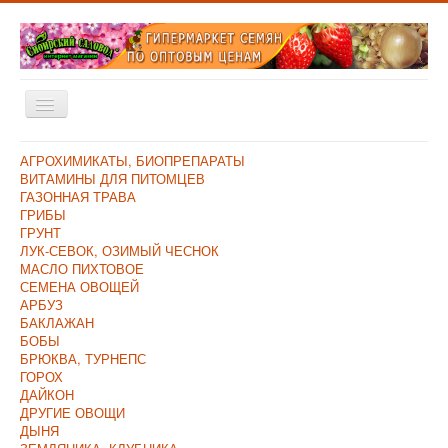
Включить/
выключить
навигацию
Главная
АГРОХИМИКАТЫ, БИОПРЕПАРАТЫ
ВИТАМИНЫ ДЛЯ ПИТОМЦЕВ
Каталог
ГАЗОННАЯ ТРАВА
ГРИБЫ
Оплата и Доставка
ГРУНТ
ЛУК-СЕВОК, ОЗИМЫЙ ЧЕСНОК
Контакты
МАСЛО ПИХТОВОЕ
СЕМЕНА ОВОЩЕЙ
О компании
АРБУЗ
БАКЛАЖАН
Прайс/Поступления
БОБЫ
Скидки
БРЮКВА, ТУРНЕПС
ГОРОХ
ДАЙКОН
ДРУГИЕ ОВОЩИ
ДЫНЯ